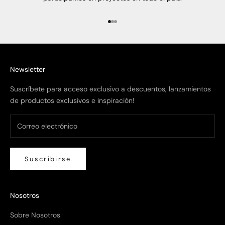
Ir al artículo 1
Ir al artículo 2
Ir al artículo 3
Newsletter
Suscríbete para acceso exclusivo a descuentos, lanzamientos
de productos exclusivos e inspiración!
Suscribirse
Nosotros
Sobre Nosotros