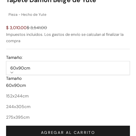
Tapete Damon Beige de Yute
Pieza - Hecho de Yute
Precio de oferta
Precio normal
$ 3,010.00
$ 3,541.00
Impuestos incluidos. Los
gastos de envío
se calculan al finalizar la
compra
Tamaño:
60x90cm
Tamaño
60x90cm
152x244cm
244x305cm
275x395cm
AGREGAR AL CARRITO