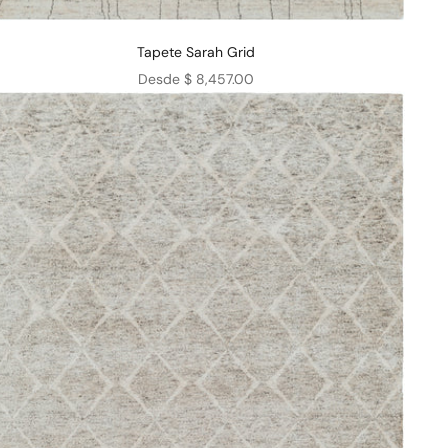
Tapete Sarah Grid
Precio de oferta
Desde $ 8,457.00