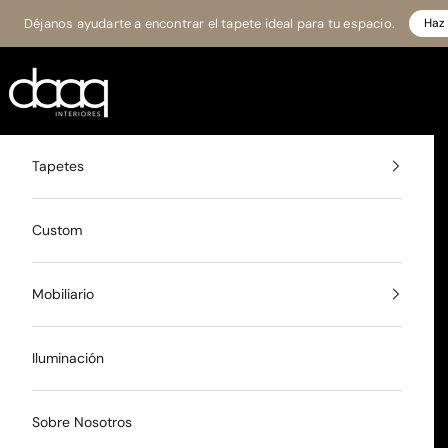
Ir al contenido
Déjanos ayudarte a encontrar el tapete ideal para tu espacio.
Haz 
Daaq Interiores
Tapetes
Custom
Mobiliario
Iluminación
Sobre Nosotros