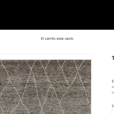
□
El carrito esta vacío
P
$
I
c
T