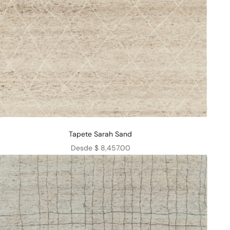
Tapete Sarah Sand
Precio de oferta
Desde $ 8,457.00