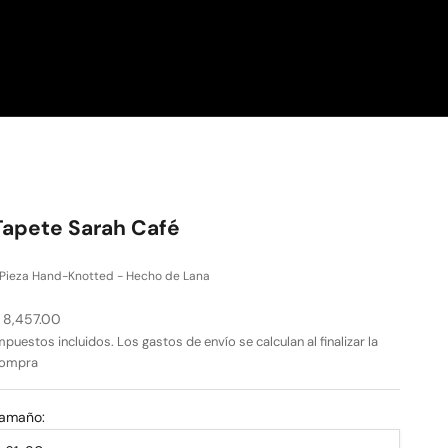
Tapete Sarah Café
Pieza Hand-Knotted - Hecho de Lana
recio de oferta
 8,457.00
mpuestos incluidos. Los
gastos de envío
se calculan al finalizar la
ompra
amaño: