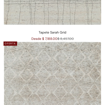
Tapete Sarah Grid
Precio de oferta
Precio normal
Desde $ 7,188.00
$ 8,457.00
OFERTA