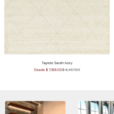
Tapete Sarah Ivory
Precio de oferta
Precio normal
Desde $ 7,188.00
$ 8,457.00