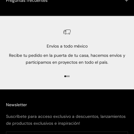
Preguntas frecuentes
Envíos a todo méxico
Recibe tu pedido en la puerta de tu casa, hacemos envíos y
participamos en proyectos en todo el país.
Ir al artículo 1
Ir al artículo 2
Ir al artículo 3
Newsletter
Suscríbete para acceso exclusivo a descuentos, lanzamientos
de productos exclusivos e inspiración!