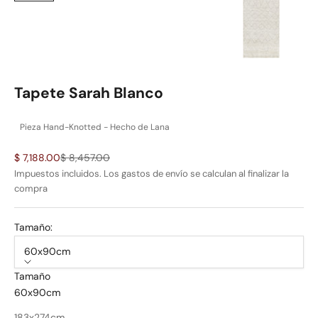
Tapete Sarah Blanco
Pieza Hand-Knotted - Hecho de Lana
Precio de oferta
Precio normal
$ 7,188.00
$ 8,457.00
Impuestos incluidos. Los
gastos de envío
se calculan al finalizar la
compra
Tamaño:
60x90cm
Tamaño
60x90cm
183x274cm