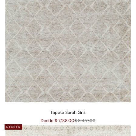
Tapete Sarah Gris
Precio de oferta
Precio normal
Desde $ 7,188.00
$ 8,457.00
OFERTA