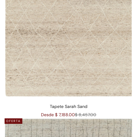
Tapete Sarah Sand
Precio de oferta
Precio normal
Desde $ 7,188.00
$ 8,457.00
OFERTA