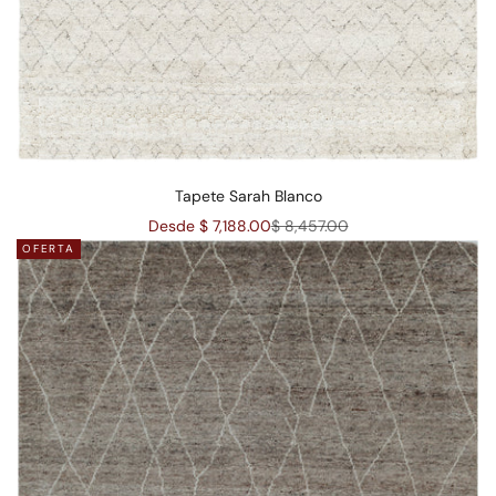
Tapete Sarah Blanco
Precio de oferta
Precio normal
Desde $ 7,188.00
$ 8,457.00
OFERTA