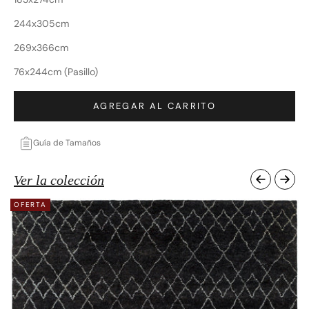
244x305cm
269x366cm
76x244cm (Pasillo)
AGREGAR AL CARRITO
Guía de Tamaños
Ver la colección
OFERTA