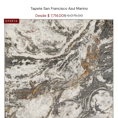
Tapete San Francisco Azul Marino
Precio de oferta
Precio normal
Desde $ 7,714.00
$ 9,075.00
OFERTA