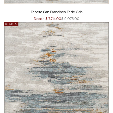
Tapete San Francisco Fade Gris
Precio de oferta
Precio normal
Desde $ 7,714.00
$ 9,075.00
OFERTA