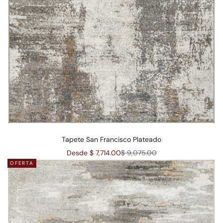
Tapete San Francisco Plateado
Precio de oferta
Precio normal
Desde $ 7,714.00
$ 9,075.00
OFERTA