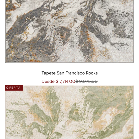
Tapete San Francisco Rocks
Precio de oferta
Precio normal
Desde $ 7,714.00
$ 9,075.00
OFERTA