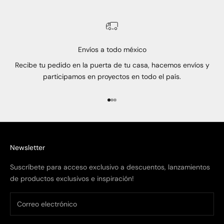
Envíos a todo méxico
Recibe tu pedido en la puerta de tu casa, hacemos envíos y
participamos en proyectos en todo el país.
Ir al artículo 1
Ir al artículo 2
Ir al artículo 3
Newsletter
Suscríbete para acceso exclusivo a descuentos, lanzamientos
de productos exclusivos e inspiración!