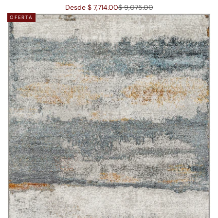
Precio de oferta
Precio normal
Desde $ 7,714.00
$ 9,075.00
OFERTA