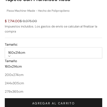
Pieza Machine-Made - Hecho de Polipropileno
Precio de oferta
Precio normal
$ 7,714.00
$ 9,075.00
Impuestos incluidos. Los
gastos de envío
se calculan al finalizar la
compra
Tamaño:
160x214cm
Tamaño
160x214cm
200x274cm
244x305cm
279x365cm
AGREGAR AL CARRITO