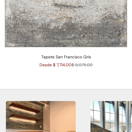
Tapete San Francisco Gris
Precio de oferta
Precio normal
Desde $ 7,714.00
$ 9,075.00