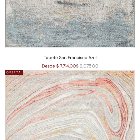
Tapete San Francisco Azul
Precio de oferta
Precio normal
Desde $ 7,714.00
$ 9,075.00
OFERTA