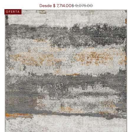
Precio de oferta
Precio normal
Desde $ 7,714.00
$ 9,075.00
OFERTA