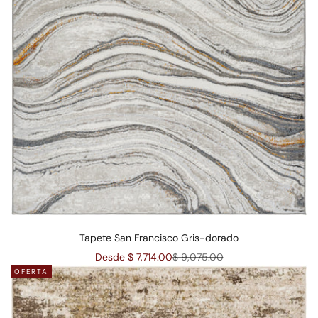
Tapete San Francisco Gris-dorado
Precio de oferta
Precio normal
Desde $ 7,714.00
$ 9,075.00
OFERTA