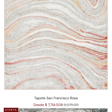
Tapete San Francisco Rosa
Precio de oferta
Precio normal
Desde $ 7,714.00
$ 9,075.00
OFERTA