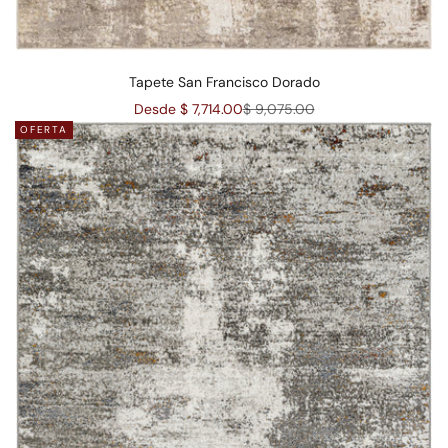
Tapete San Francisco Dorado
Precio de oferta
Precio normal
Desde $ 7,714.00
$ 9,075.00
OFERTA