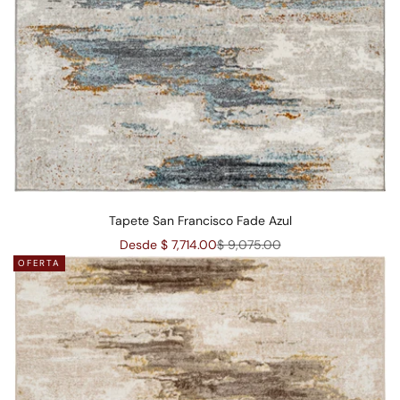
Tapete San Francisco Fade Azul
Precio de oferta
Precio normal
Desde $ 7,714.00
$ 9,075.00
OFERTA