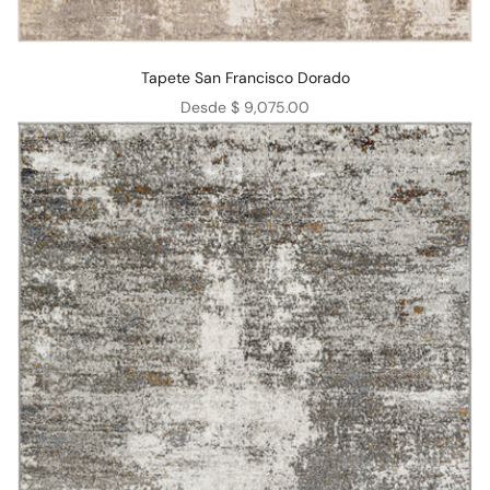
Tapete San Francisco Dorado
Precio de oferta
Desde $ 9,075.00