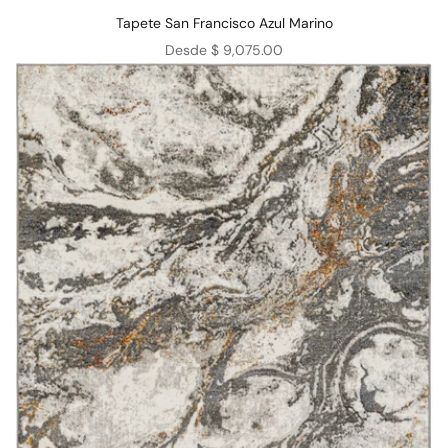
Tapete San Francisco Azul Marino
Precio de oferta
Desde $ 9,075.00