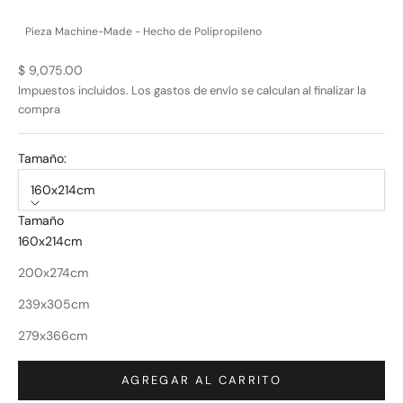
Pieza Machine-Made - Hecho de Polipropileno
Precio de oferta
$ 9,075.00
Impuestos incluidos. Los
gastos de envío
se calculan al finalizar la
compra
Tamaño:
160x214cm
Tamaño
160x214cm
200x274cm
239x305cm
279x366cm
AGREGAR AL CARRITO