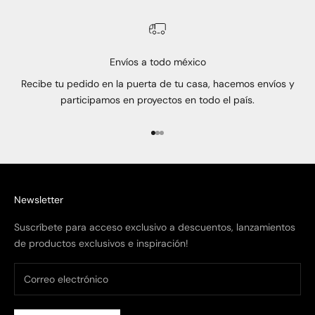
Envíos a todo méxico
Recibe tu pedido en la puerta de tu casa, hacemos envíos y
participamos en proyectos en todo el país.
Ir al artículo 1
Ir al artículo 2
Ir al artículo 3
Newsletter
Suscríbete para acceso exclusivo a descuentos, lanzamientos
de productos exclusivos e inspiración!