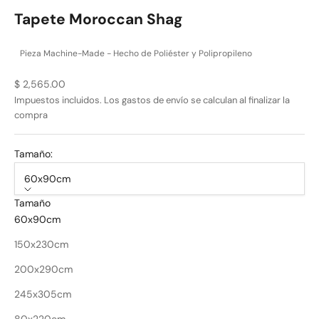
Tapete Moroccan Shag
Pieza Machine-Made - Hecho de Poliéster y Polipropileno
Precio de oferta
$ 2,565.00
Impuestos incluidos. Los
gastos de envío
se calculan al finalizar la
compra
Tamaño:
60x90cm
Tamaño
60x90cm
150x230cm
200x290cm
245x305cm