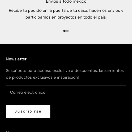
Envíos a todo méxico
Recibe tu pedido en la puerta de tu casa, hacemos envíos y
participamos en proyectos en todo el país.
Ir al artículo 1
Ir al artículo 2
Ir al artículo 3
Newsletter
Suscríbete para acceso exclusivo a descuentos, lanzamientos
de productos exclusivos e inspiración!
Suscribirse