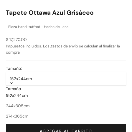
Tapete Ottawa Azul Grisáceo
Pieza Hand-tuffted - Hecho de Lana
Precio de oferta
$ 17,270.00
Impuestos incluidos. Los
gastos de envío
se calculan al finalizar la
compra
Tamaño:
152x244cm
Tamaño
152x244cm
244x305cm
274x365cm
AGREGAR AL CARRITO