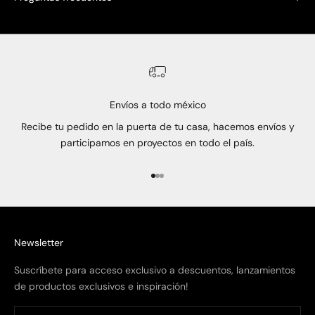
Envíos a todo méxico
Recibe tu pedido en la puerta de tu casa, hacemos envíos y
participamos en proyectos en todo el país.
Ir al artículo 1
Ir al artículo 2
Ir al artículo 3
Newsletter
Suscríbete para acceso exclusivo a descuentos, lanzamientos
de productos exclusivos e inspiración!