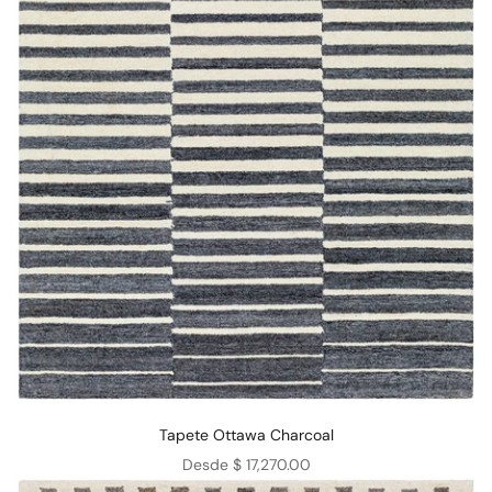
Tapete Ottawa Charcoal
Precio de oferta
Desde $ 17,270.00