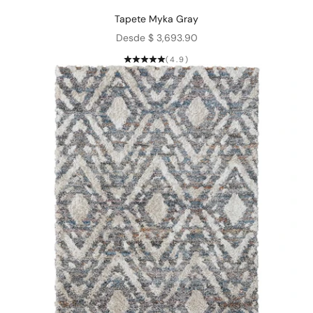
Tapete Myka Gray
Precio de oferta
Desde $ 3,693.90
(4.9)