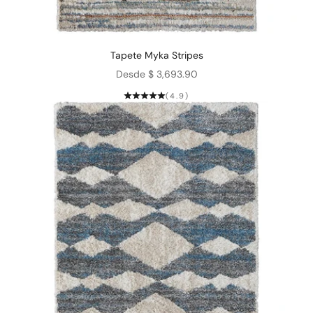
Tapete Myka Stripes
Precio de oferta
Desde $ 3,693.90
(4.9)