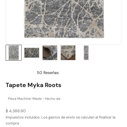
50
Reseñas
Calificado
4.9
Tapete Myka Roots
de
5
estrellas
Pieza Machine-Made - Hecho de
Precio de oferta
$ 4,386.90
Impuestos incluidos. Los
gastos de envío
se calculan al finalizar la
compra