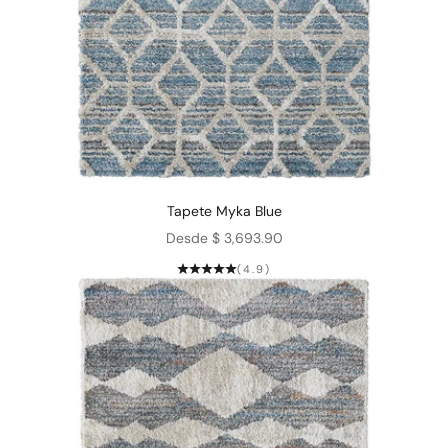
Tapete Myka Blue
Precio de oferta
Desde $ 3,693.90
(4.9)