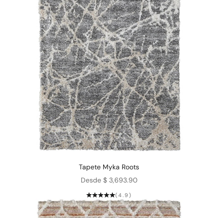
Tapete Myka Roots
Precio de oferta
Desde $ 3,693.90
(4.9)