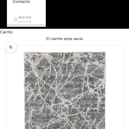
Contacto
INICIAR
SESIÓN
Carrito
El carrito esta vacío
Zoom