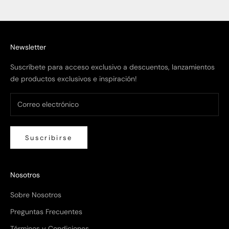
Ir al artículo 1
Ir al artículo 2
Ir al artículo 3
Newsletter
Suscríbete para acceso exclusivo a descuentos, lanzamientos
de productos exclusivos e inspiración!
Suscribirse
Nosotros
Sobre Nosotros
Preguntas Frecuentes
Términos y Condiciones