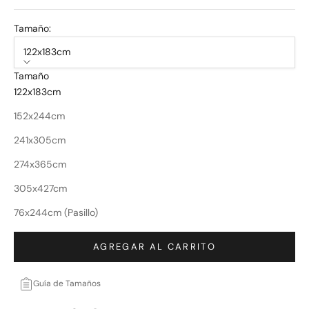
Tamaño:
122x183cm
Tamaño
122x183cm
152x244cm
241x305cm
274x365cm
305x427cm
76x244cm (Pasillo)
AGREGAR AL CARRITO
Guía de Tamaños