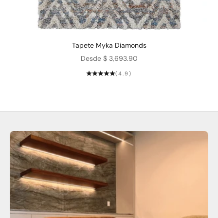
Tapete Myka Diamonds
Precio de oferta
Desde $ 3,693.90
(4.9)