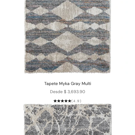
Tapete Myka Gray Multi
Precio de oferta
Desde $ 3,693.90
(4.9)