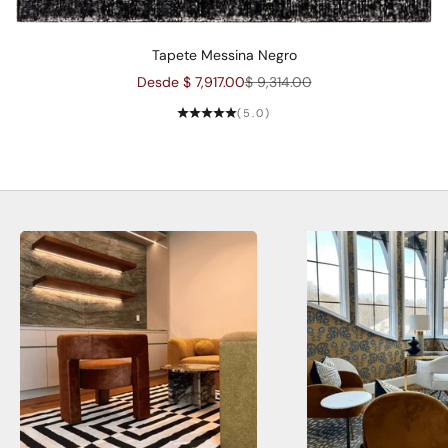
Tapete Messina Negro
Precio de oferta
Precio normal
Desde $ 7,917.00
$ 9,314.00
(5.0)