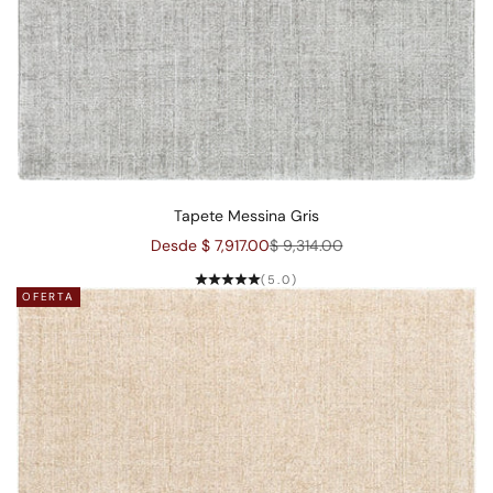
Tapete Messina Gris
Precio de oferta
Precio normal
Desde $ 7,917.00
$ 9,314.00
(5.0)
OFERTA