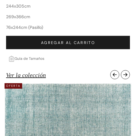
244x305cm
269x366cm
76x244cm (Pasillo)
AGREGAR AL CARRITO
Guía de Tamaños
Ver la colección
OFERTA