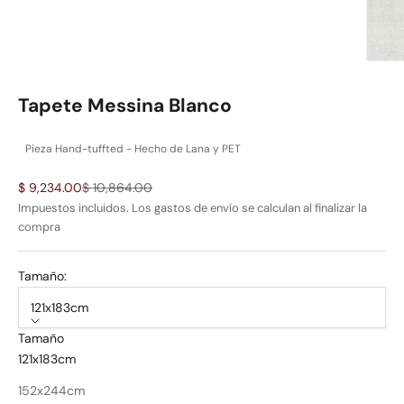
Tapete Messina Blanco
Pieza Hand-tuffted - Hecho de Lana y PET
Precio de oferta
Precio normal
$ 9,234.00
$ 10,864.00
Impuestos incluidos. Los
gastos de envío
se calculan al finalizar la
compra
Tamaño:
121x183cm
Tamaño
121x183cm
152x244cm