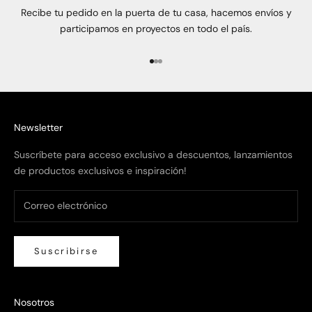
Recibe tu pedido en la puerta de tu casa, hacemos envíos y
participamos en proyectos en todo el país.
Ir al artículo 1
Ir al artículo 2
Ir al artículo 3
Newsletter
Suscríbete para acceso exclusivo a descuentos, lanzamientos
de productos exclusivos e inspiración!
Suscribirse
Nosotros