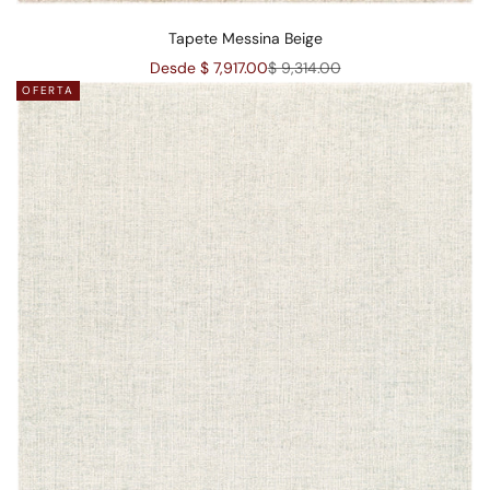
Tapete Messina Beige
Precio de oferta
Precio normal
Desde $ 7,917.00
$ 9,314.00
OFERTA