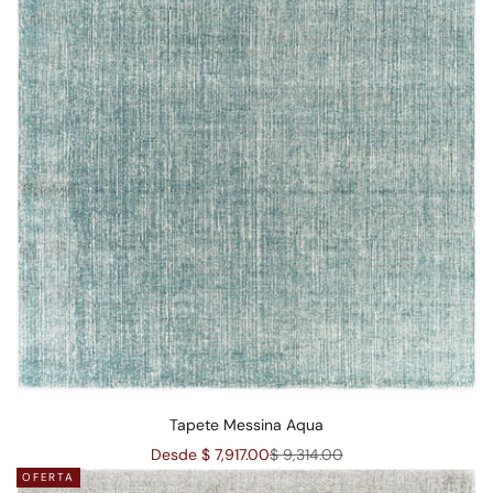
Tapete Messina Aqua
Precio de oferta
Precio normal
Desde $ 7,917.00
$ 9,314.00
OFERTA