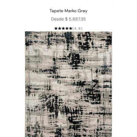
Tapete Marko Gray
Precio de oferta
Desde $ 5,887.35
(4.9)