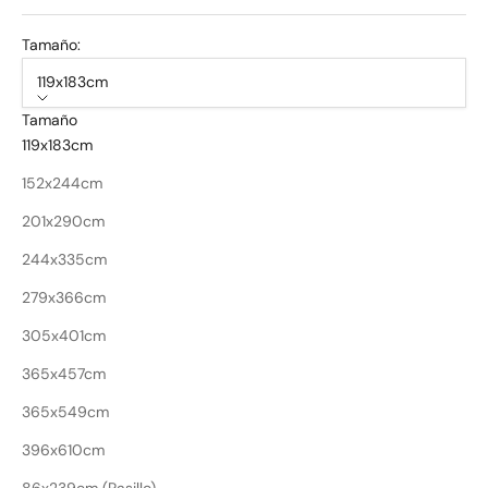
Tamaño:
119x183cm
Tamaño
119x183cm
152x244cm
201x290cm
244x335cm
279x366cm
305x401cm
365x457cm
365x549cm
396x610cm
86x239cm (Pasillo)