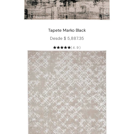
Tapete Marko Black
Precio de oferta
Desde $ 5,887.35
(4.9)