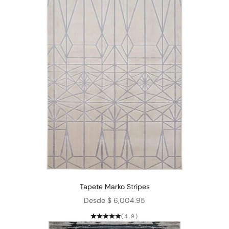
Tapete Marko Stripes
Precio de oferta
Desde $ 6,004.95
(4.9)