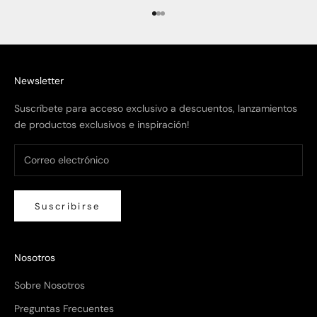
Ir al artículo 1
Ir al artículo 2
Ir al artículo 3
Newsletter
Suscríbete para acceso exclusivo a descuentos, lanzamientos
de productos exclusivos e inspiración!
Suscribirse
Nosotros
Sobre Nosotros
Preguntas Frecuentes