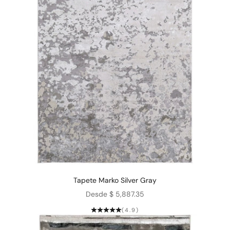
Tapete Marko Silver Gray
Precio de oferta
Desde $ 5,887.35
(4.9)