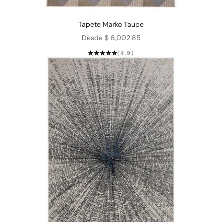
Tapete Marko Taupe
Precio de oferta
Desde $ 6,002.85
(4.9)