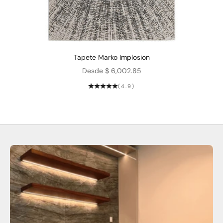
Tapete Marko Implosion
Precio de oferta
Desde $ 6,002.85
(4.9)