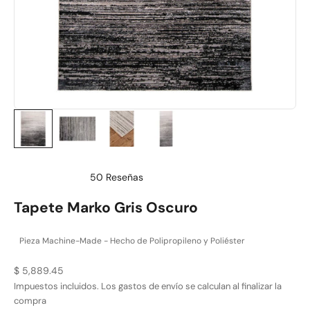
50
Reseñas
Calificado
4.9
Tapete Marko Gris Oscuro
de
5
estrellas
Pieza Machine-Made - Hecho de Polipropileno y Poliéster
Precio de oferta
$ 5,889.45
Impuestos incluidos. Los
gastos de envío
se calculan al finalizar la
compra