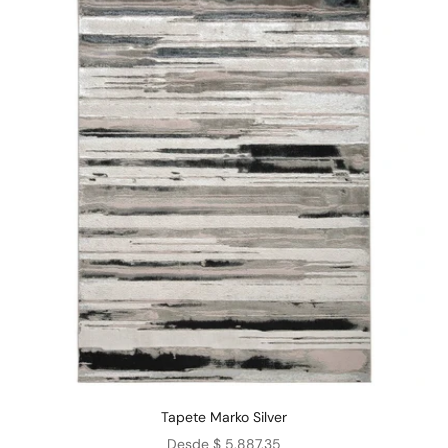
Tapete Marko Silver
Precio de oferta
Desde $ 5,887.35