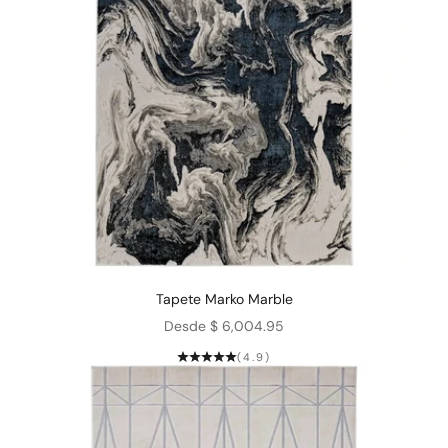
Tapete Marko Marble
Precio de oferta
Desde $ 6,004.95
(4.9)