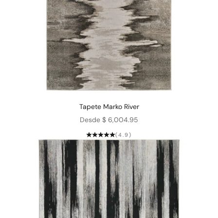
Tapete Marko River
Precio de oferta
Desde $ 6,004.95
(4.9)