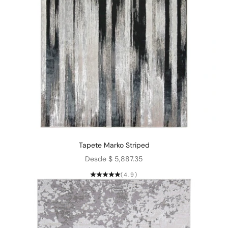
Tapete Marko Striped
Precio de oferta
Desde $ 5,887.35
(4.9)