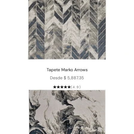
Tapete Marko Arrows
Precio de oferta
Desde $ 5,887.35
(4.9)