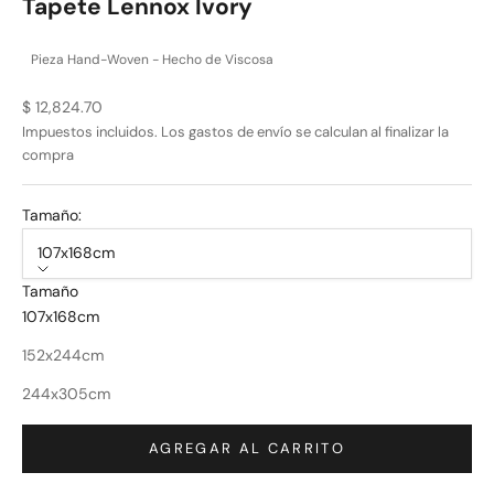
Tapete Lennox Ivory
de
5
estrellas
Pieza Hand-Woven - Hecho de Viscosa
Precio de oferta
$ 12,824.70
Impuestos incluidos. Los
gastos de envío
se calculan al finalizar la
compra
Tamaño:
107x168cm
Tamaño
107x168cm
152x244cm
244x305cm
AGREGAR AL CARRITO