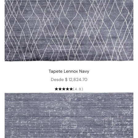
Tapete Lennox Navy
Precio de oferta
Desde $ 12,824.70
(4.9)