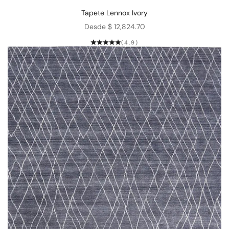
Tapete Lennox Ivory
Precio de oferta
Desde $ 12,824.70
(4.9)