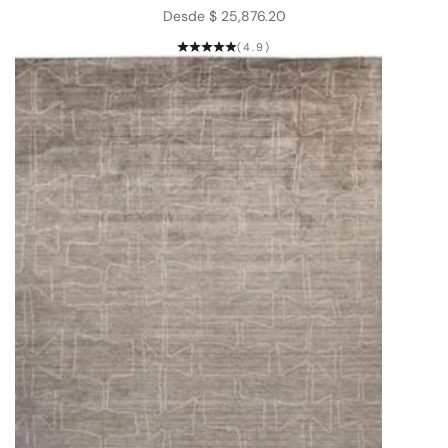
Precio de oferta
Desde $ 25,876.20
(4.9)