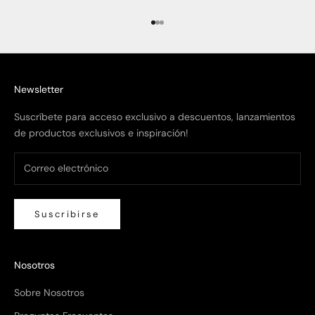
Ir al artículo 1
Ir al artículo 2
Ir al artículo 3
Newsletter
Suscríbete para acceso exclusivo a descuentos, lanzamientos
de productos exclusivos e inspiración!
Suscribirse
Nosotros
Sobre Nosotros