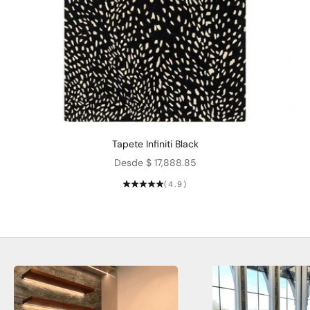
Tapete Infiniti Black
Precio de oferta
Desde $ 17,888.85
(4.9)