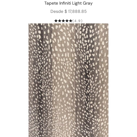
Tapete Infiniti Light Gray
Precio de oferta
Desde $ 17,888.85
(4.9)