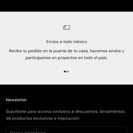
Envíos a todo méxico
Recibe tu pedido en la puerta de tu casa, hacemos envíos y
participamos en proyectos en todo el país.
Ir al artículo 1
Ir al artículo 2
Ir al artículo 3
Newsletter
Suscríbete para acceso exclusivo a descuentos, lanzamientos
de productos exclusivos e inspiración!