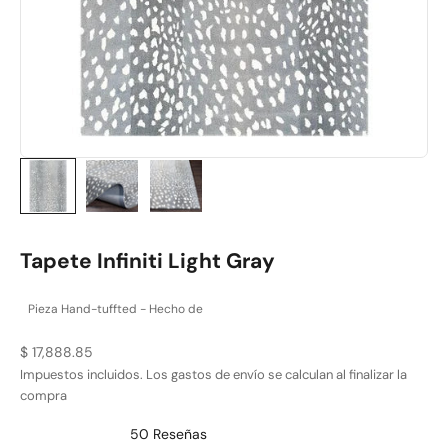
Tapete Infiniti Light Gray
Pieza Hand-tuffted - Hecho de
Precio de oferta
$ 17,888.85
Impuestos incluidos. Los
gastos de envío
se calculan al finalizar la
compra
50
Reseñas