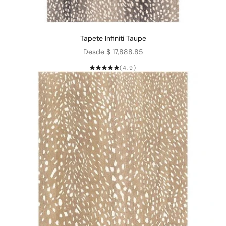
Tapete Infiniti Taupe
Precio de oferta
Desde $ 17,888.85
(4.9)