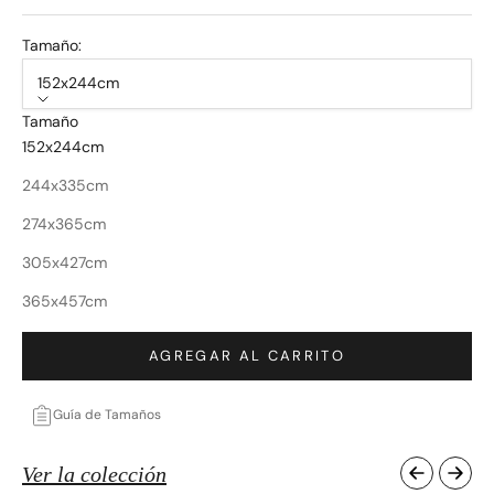
Calificado
4.9
de
Tamaño:
5
estrellas
152x244cm
Tamaño
152x244cm
244x335cm
274x365cm
305x427cm
365x457cm
AGREGAR AL CARRITO
Guía de Tamaños
Ver la colección