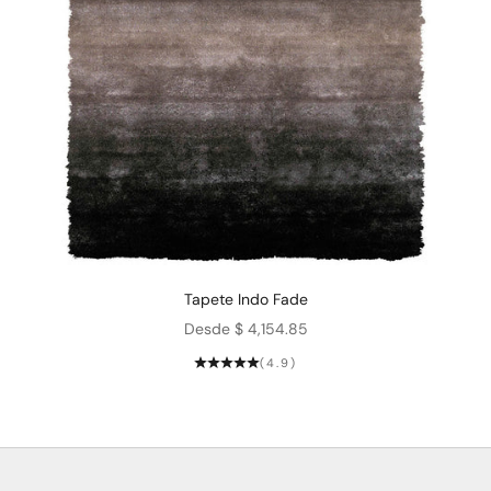
Tapete Indo Fade
Precio de oferta
Desde $ 4,154.85
(4.9)