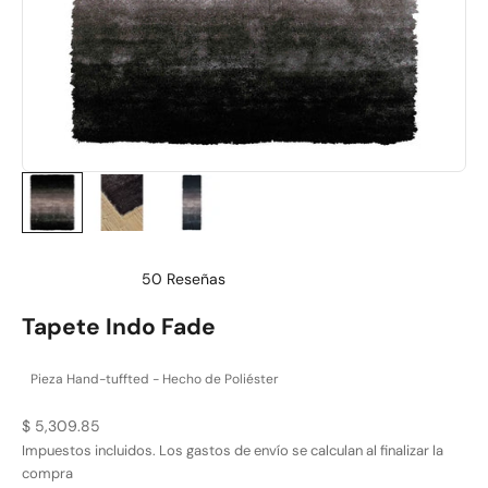
50
Reseñas
Calificado
4.9
Tapete Indo Fade
de
5
estrellas
Pieza Hand-tuffted - Hecho de Poliéster
Precio de oferta
$ 5,309.85
Impuestos incluidos. Los
gastos de envío
se calculan al finalizar la
compra