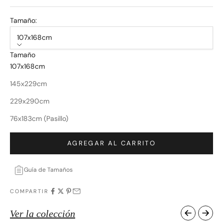
Tamaño:
107x168cm
Tamaño
107x168cm
145x229cm
229x290cm
76x183cm (Pasillo)
AGREGAR AL CARRITO
Guía de Tamaños
COMPARTIR
Ver la colección