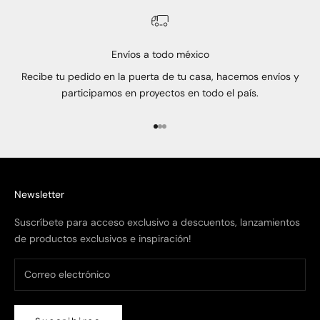
Envíos a todo méxico
Recibe tu pedido en la puerta de tu casa, hacemos envíos y
participamos en proyectos en todo el país.
Ir al artículo 1
Ir al artículo 2
Ir al artículo 3
Newsletter
Suscríbete para acceso exclusivo a descuentos, lanzamientos
de productos exclusivos e inspiración!