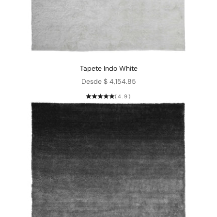
Tapete Indo White
Precio de oferta
Desde $ 4,154.85
(4.9)