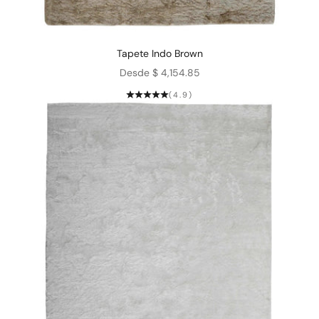
Tapete Indo Brown
Precio de oferta
Desde $ 4,154.85
(4.9)