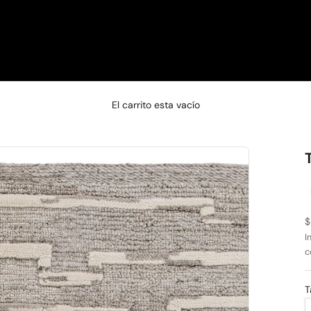
□
El carrito esta vacío
P
$
I
c
T