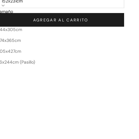
152x231cm
amaño
52x231cm
AGREGAR AL CARRITO
244x305cm
Guía de Tamaños
74x365cm
05x427cm
6x244cm (Pasillo)