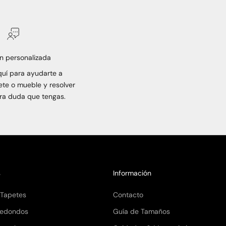
n personalizada
uí para ayudarte a
ete o mueble y resolver
tra duda que tengas.
s
Información
 Tapetes
Contacto
Redondos
Guía de Tamaños