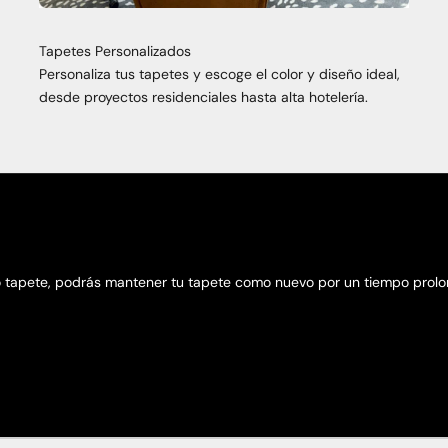
Tapetes Personalizados
Personaliza tus tapetes y escoge el color y diseño ideal,
desde proyectos residenciales hasta alta hotelería.
 tapete, podrás mantener tu tapete como nuevo por un tiempo prolon