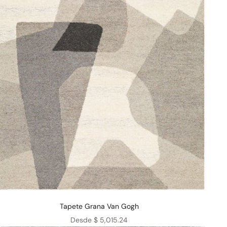
Tapete Grana Van Gogh
Precio de oferta
Desde $ 5,015.24