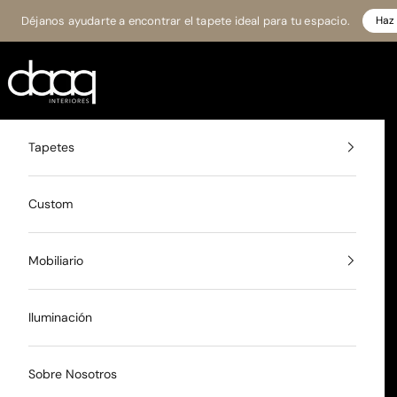
Ir al contenido
Déjanos ayudarte a encontrar el tapete ideal para tu espacio.
Haz 
Daaq Interiores
Tapetes
Custom
Mobiliario
Iluminación
Sobre Nosotros