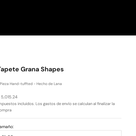
Tapete Grana Shapes
Pieza Hand-tuffted - Hecho de Lana
recio de oferta
 5,015.24
mpuestos incluidos. Los
gastos de envío
se calculan al finalizar la
ompra
amaño: