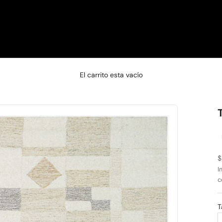
□
El carrito esta vacío
P
$
I
c
T