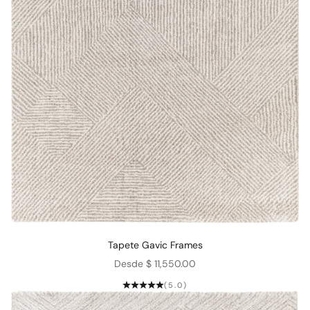
Tapete Gavic Frames
Precio de oferta
Desde $ 11,550.00
(5.0)