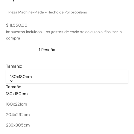
Pieza Machine-Made - Hecho de Polipropileno
Precio de oferta
$ 11,550.00
Impuestos incluidos. Los
gastos de envío
se calculan al finalizar la
compra
1
Reseña
Rated
5.0
out
Tamaño:
of
5
stars
130x180cm
Tamaño
130x180cm
160x221cm
204x292cm
239x305cm