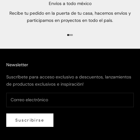
Envíos a todo méxico
Recibe tu pedido en la puerta de tu casa, hacemos envíos y
participamos en proyectos en todo el país.
Ir al artículo 1
Ir al artículo 2
Ir al artículo 3
Newsletter
Suscríbete para acceso exclusivo a descuentos, lanzamientos
de productos exclusivos e inspiración!
Suscribirse