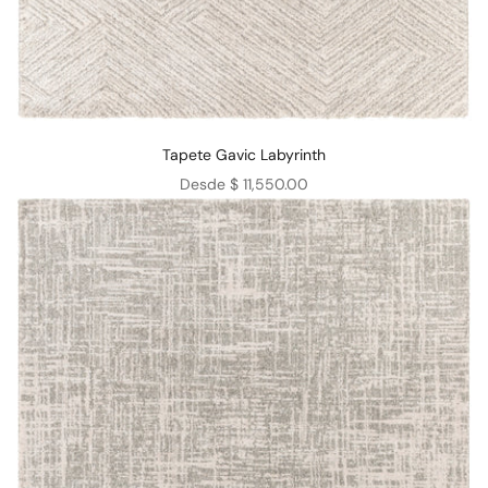
Tapete Gavic Labyrinth
Precio de oferta
Desde $ 11,550.00