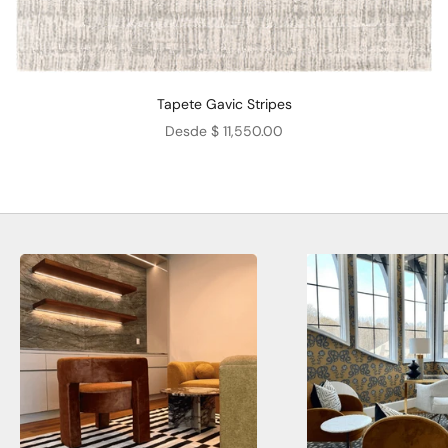
Tapete Gavic Stripes
Precio de oferta
Desde $ 11,550.00