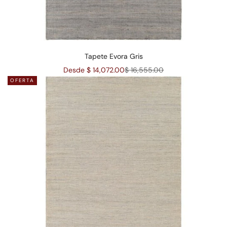
Tapete Evora Gris
Precio de oferta
Precio normal
Desde $ 14,072.00
$ 16,555.00
OFERTA