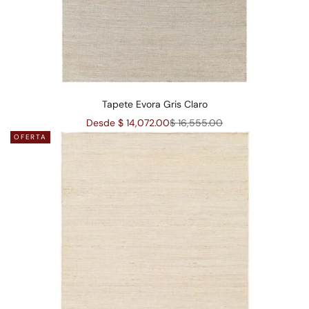
Tapete Evora Gris Claro
Precio de oferta
Precio normal
Desde $ 14,072.00
$ 16,555.00
OFERTA