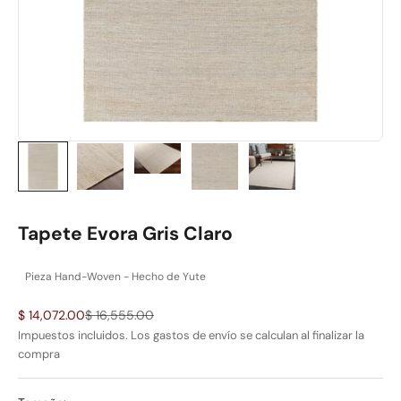
Tapete Evora Gris Claro
Pieza Hand-Woven - Hecho de Yute
Precio de oferta
Precio normal
$ 14,072.00
$ 16,555.00
Impuestos incluidos. Los
gastos de envío
se calculan al finalizar la
compra