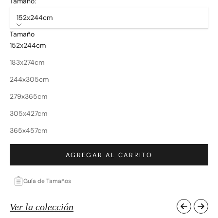
Tamaño:
152x244cm
Tamaño
152x244cm
183x274cm
244x305cm
279x365cm
305x427cm
365x457cm
AGREGAR AL CARRITO
Guía de Tamaños
Ver la colección