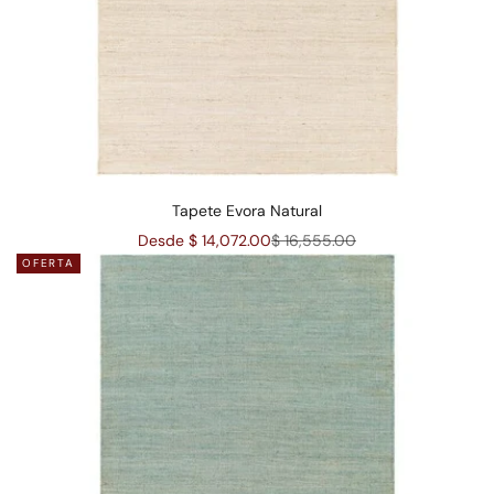
Tapete Evora Natural
Precio de oferta
Precio normal
Desde $ 14,072.00
$ 16,555.00
OFERTA