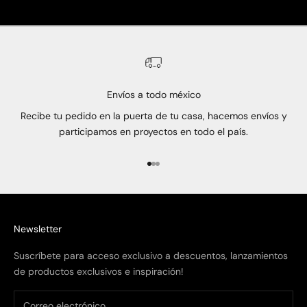
Envíos a todo méxico
Recibe tu pedido en la puerta de tu casa, hacemos envíos y
participamos en proyectos en todo el país.
Ir al artículo 1
Ir al artículo 2
Ir al artículo 3
Newsletter
Suscríbete para acceso exclusivo a descuentos, lanzamientos
de productos exclusivos e inspiración!