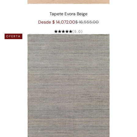
Tapete Evora Beige
Precio de oferta
Precio normal
Desde $ 14,072.00
$ 16,555.00
(5.0)
OFERTA