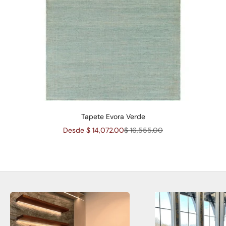
Tapete Evora Verde
Precio de oferta
Precio normal
Desde $ 14,072.00
$ 16,555.00