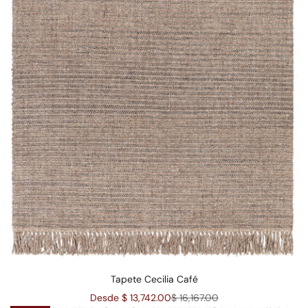
Tapete Cecilia Café
Precio de oferta
Precio normal
Desde $ 13,742.00
$ 16,167.00