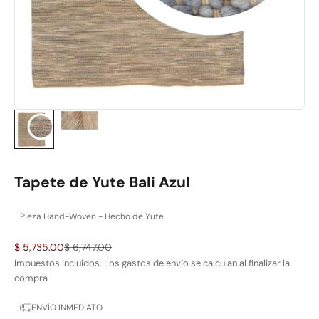
Tapete de Yute Bali Azul
Pieza Hand-Woven - Hecho de Yute
Precio de oferta
Precio normal
$ 5,735.00
$ 6,747.00
Impuestos incluidos. Los
gastos de envío
se calculan al finalizar la
compra
ENVÍO INMEDIATO