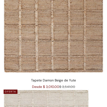
Tapete Damon Beige de Yute
Precio de oferta
Precio normal
Desde $ 3,010.00
$ 3,541.00
OFERTA