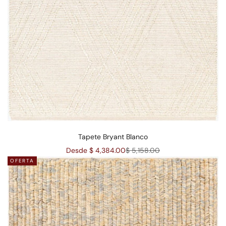
Tapete Bryant Blanco
Precio de oferta
Precio normal
Desde $ 4,384.00
$ 5,158.00
OFERTA