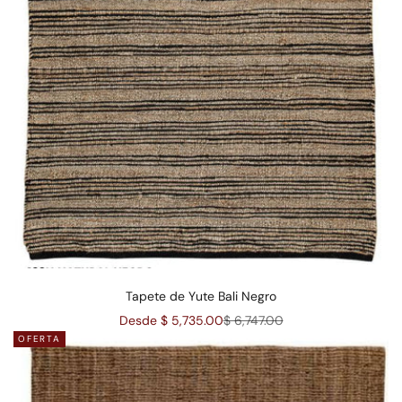
Tapete de Yute Bali Negro
Precio de oferta
Precio normal
Desde $ 5,735.00
$ 6,747.00
OFERTA