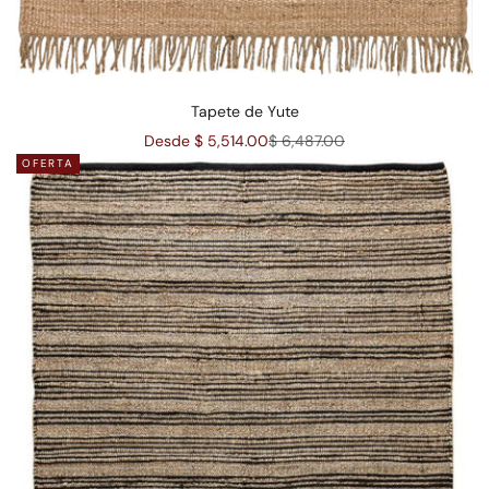
Tapete de Yute
Precio de oferta
Precio normal
Desde $ 5,514.00
$ 6,487.00
OFERTA