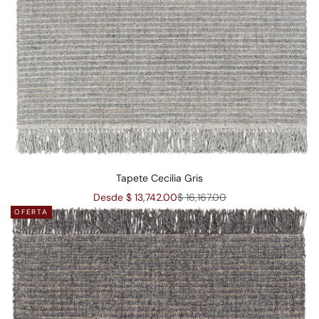
Tapete Cecilia Gris
Precio de oferta
Precio normal
Desde $ 13,742.00
$ 16,167.00
OFERTA