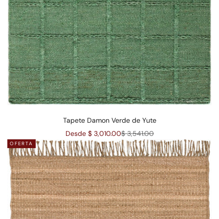
Tapete Damon Verde de Yute
Precio de oferta
Precio normal
Desde $ 3,010.00
$ 3,541.00
OFERTA