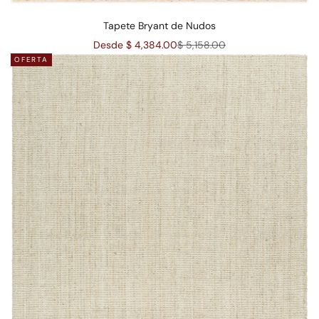
Tapete Bryant de Nudos
Precio de oferta
Precio normal
Desde $ 4,384.00
$ 5,158.00
OFERTA