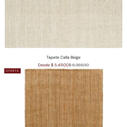
Tapete Calla Beige
Precio de oferta
Precio normal
Desde $ 5,411.00
$ 6,366.00
OFERTA