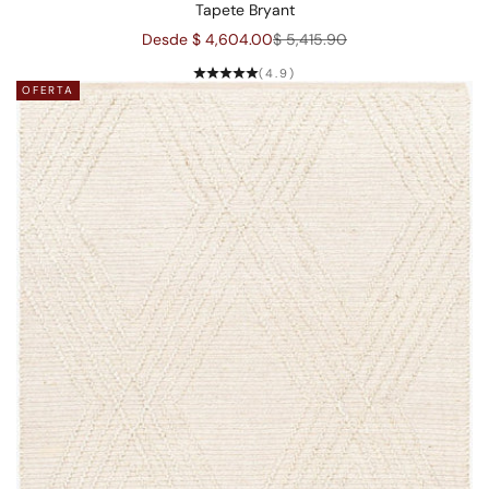
Tapete Bryant
Precio de oferta
Precio normal
Desde $ 4,604.00
$ 5,415.90
(4.9)
OFERTA