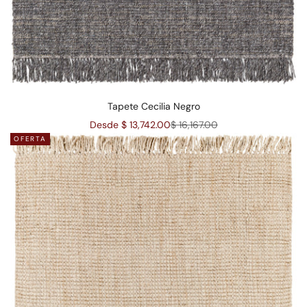
Tapete Cecilia Negro
Precio de oferta
Precio normal
Desde $ 13,742.00
$ 16,167.00
OFERTA