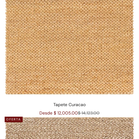
Tapete Curacao
Precio de oferta
Precio normal
Desde $ 12,005.00
$ 14,123.00
OFERTA