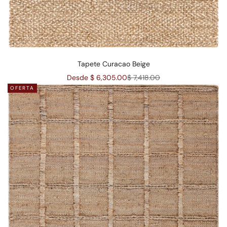
Tapete Curacao Beige
Precio de oferta
Precio normal
Desde $ 6,305.00
$ 7,418.00
OFERTA