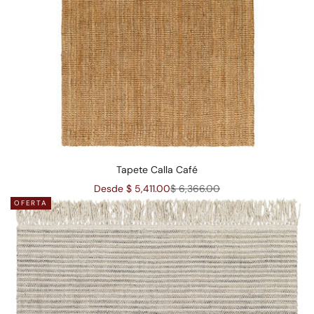
Tapete Calla Café
Precio de oferta
Precio normal
Desde $ 5,411.00
$ 6,366.00
OFERTA