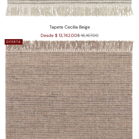
Tapete Cecilia Beige
Precio de oferta
Precio normal
Desde $ 13,742.00
$ 16,167.00
OFERTA