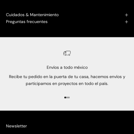
Cuidados & Mantenimiento
Preguntas frecuentes
Envíos a todo méxico
Recibe tu pedido en la puerta de tu casa, hacemos envíos y
participamos en proyectos en todo el país.
Ir al artículo 1
Ir al artículo 2
Ir al artículo 3
Newsletter