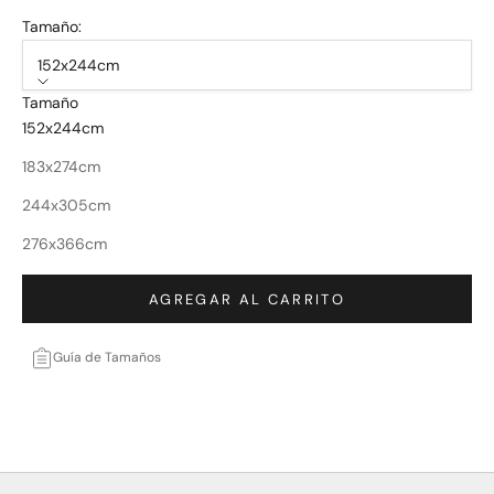
Tamaño:
152x244cm
Tamaño
152x244cm
183x274cm
244x305cm
276x366cm
AGREGAR AL CARRITO
Guía de Tamaños