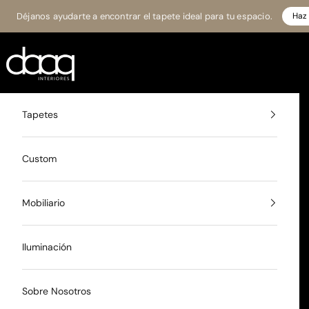
Ir al contenido
Déjanos ayudarte a encontrar el tapete ideal para tu espacio.
Haz 
Daaq Interiores
Tapetes
Custom
Mobiliario
Iluminación
Sobre Nosotros