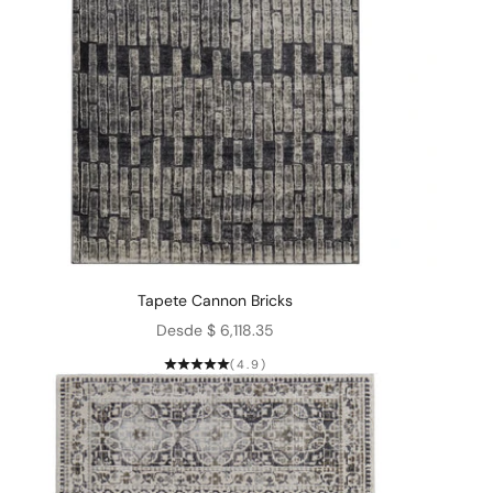
Tapete Cannon Bricks
Precio de oferta
Desde $ 6,118.35
(4.9)