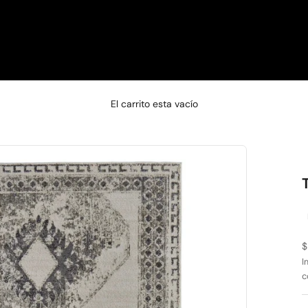
□
El carrito esta vacío
C
4
d
5
e
P
$
I
c