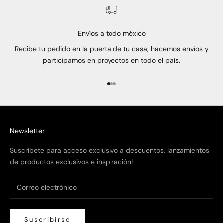
Envíos a todo méxico
Recibe tu pedido en la puerta de tu casa, hacemos envíos y
participamos en proyectos en todo el país.
Ir al artículo 1
Ir al artículo 2
Ir al artículo 3
Newsletter
Suscríbete para acceso exclusivo a descuentos, lanzamientos
de productos exclusivos e inspiración!
Suscribirse