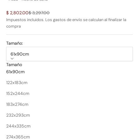
Precio de oferta
Precio normal
$ 2,802.00
$ 3,297.00
Impuestos incluidos. Los
gastos de envío
se calculan al finalizar la
compra
Tamaño:
61x90cm
Tamaño
61x90cm
122x183cm
152x244cm
183x274cm
232x293cm
244x335cm
274x365cm