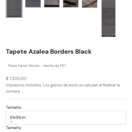
Tapete Azalea Borders Black
Pieza Hand-Woven - Hecho de PET
Precio de oferta
$ 7,205.00
Impuestos incluidos. Los
gastos de envío
se calculan al finalizar la
compra
Tamaño:
61x91cm
Tamaño