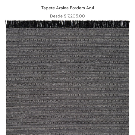
Tapete Azalea Borders Azul
Precio de oferta
Desde $ 7,205.00