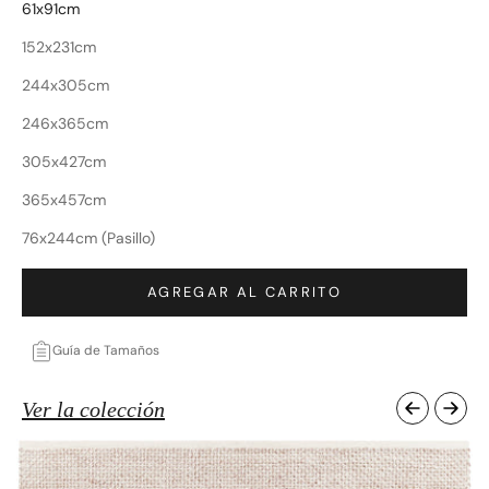
61x91cm
152x231cm
244x305cm
246x365cm
305x427cm
365x457cm
76x244cm (Pasillo)
AGREGAR AL CARRITO
Guía de Tamaños
Ver la colección