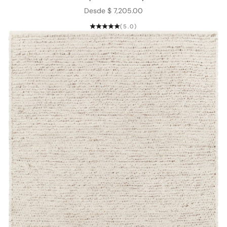
Precio de oferta
Desde $ 7,205.00
(5.0)