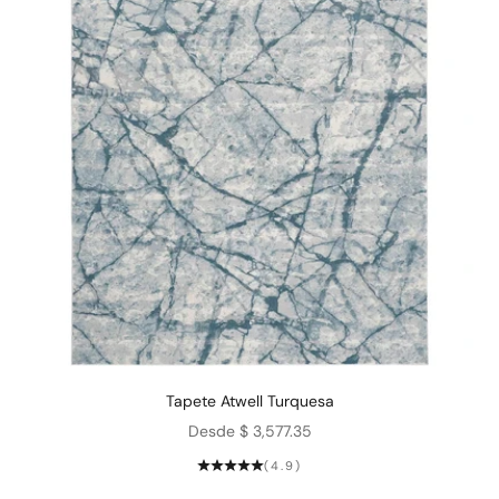
Tapete Atwell Turquesa
Precio de oferta
Desde $ 3,577.35
(4.9)