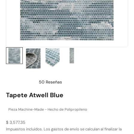
50
Reseñas
Calificado
4.9
Tapete Atwell Blue
de
5
estrellas
Pieza Machine-Made - Hecho de Polipropileno
Precio de oferta
$ 3,577.35
Impuestos incluidos. Los
gastos de envío
se calculan al finalizar la