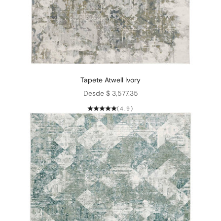
Tapete Atwell Ivory
Precio de oferta
Desde $ 3,577.35
(4.9)