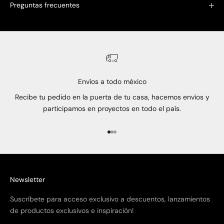
Preguntas frecuentes
Envíos a todo méxico
Recibe tu pedido en la puerta de tu casa, hacemos envíos y
participamos en proyectos en todo el país.
Ir al artículo 1
Ir al artículo 2
Ir al artículo 3
Newsletter
Suscríbete para acceso exclusivo a descuentos, lanzamientos
de productos exclusivos e inspiración!