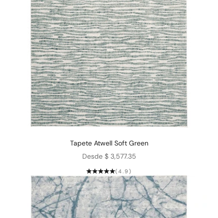
Tapete Atwell Soft Green
Precio de oferta
Desde $ 3,577.35
(4.9)