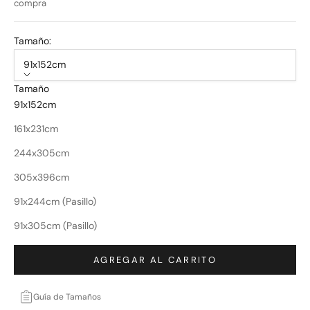
compra
Tamaño:
91x152cm
Tamaño
91x152cm
161x231cm
244x305cm
305x396cm
91x244cm (Pasillo)
91x305cm (Pasillo)
AGREGAR AL CARRITO
Guía de Tamaños