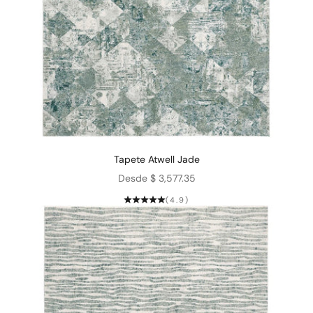
Tapete Atwell Jade
Precio de oferta
Desde $ 3,577.35
(4.9)