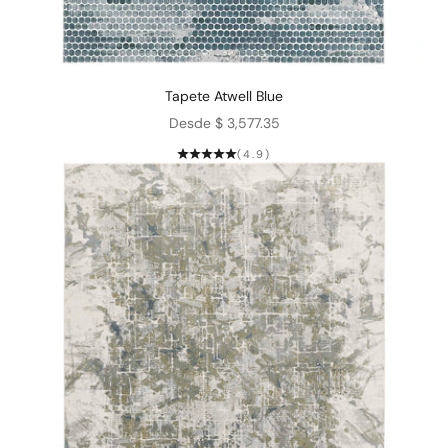
Tapete Atwell Blue
Precio de oferta
Desde $ 3,577.35
(4.9)