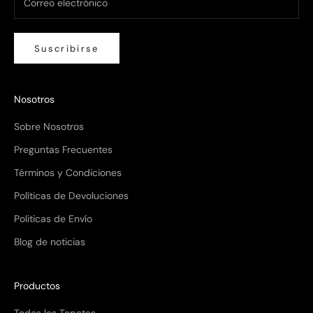
Suscribirse
Nosotros
Compra ahora y paga a meses
Sobre Nosotros
sin tarjeta de crédito
Preguntas Frecuentes
Términos y Condiciones
Agrega tu producto al carrito y
elige pagar
1
con Meses sin Tarjeta.
Políticas de Devoluciones
En tu cuenta de Mercado Pago,
elige la
2
cantidad de meses
y confirma.
Politicas de Envío
Paga mes a mes
con saldo disponible,
3
débito u otros medios.
Blog de noticias
Crédito sujeto a aprobación.
Productos
¿Tienes dudas? Consulta nuestra
Ayuda.