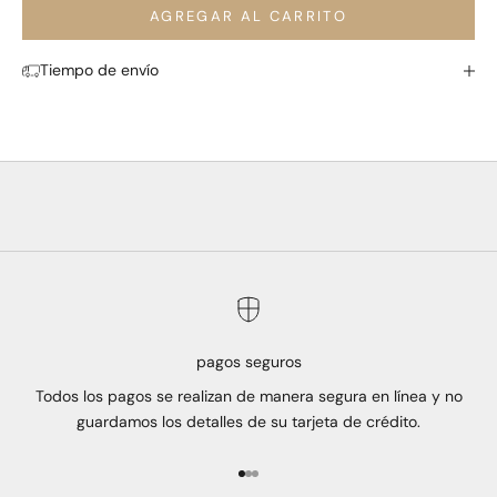
AGREGAR AL CARRITO
Tiempo de envío
pagos seguros
Todos los pagos se realizan de manera segura en línea y no
guardamos los detalles de su tarjeta de crédito.
Ir al artículo 1
Ir al artículo 2
Ir al artículo 3