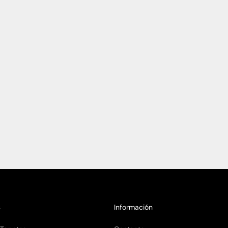
Leer más
1
2
3
s
Información