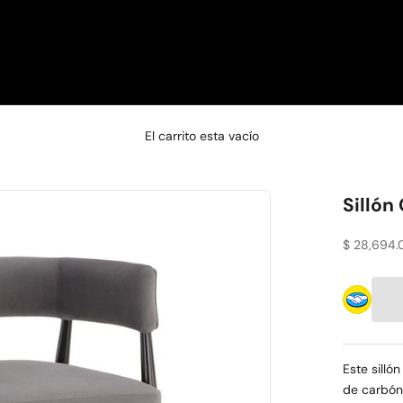
□
El carrito esta vacío
Sillón
Precio de 
$ 28,694.
Este silló
de carbón 