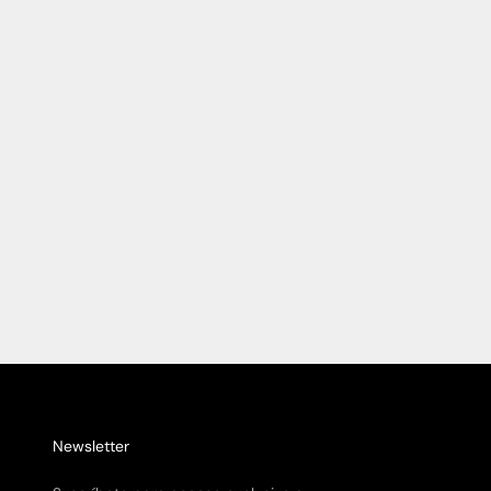
Thompson Mexico City Hotel & Residences: Elegancia y
Diseño en el Corazón de Reform
Leer más
Newsletter