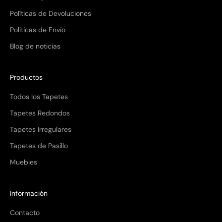
Políticas de Devoluciones
Compra ahora y paga a meses
Politicas de Envío
sin tarjeta de crédito
Blog de noticias
Agrega tu producto al carrito y
elige pagar
1
con Meses sin Tarjeta.
Productos
En tu cuenta de Mercado Pago,
elige la
2
cantidad de meses
y confirma.
Todos los Tapetes
Paga mes a mes
con saldo disponible,
3
débito u otros medios.
Tapetes Redondos
Tapetes Irregulares
Crédito sujeto a aprobación.
¿Tienes dudas? Consulta nuestra
Ayuda.
Tapetes de Pasillo
Muebles
Información
Contacto