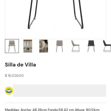
Silla de Villa
Precio de oferta
$ 16,026.00
Medidas: Ancho: 48.26cm Fondo:58.42 cm Altura: 80.51cm