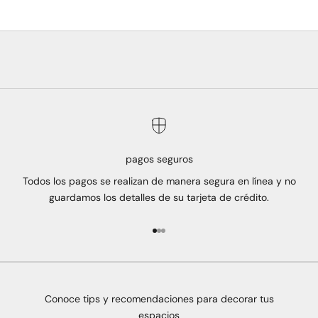
pagos seguros
Todos los pagos se realizan de manera segura en línea y no
guardamos los detalles de su tarjeta de crédito.
Ir al artículo 1
Ir al artículo 2
Ir al artículo 3
Conoce tips y recomendaciones para decorar tus
espacios