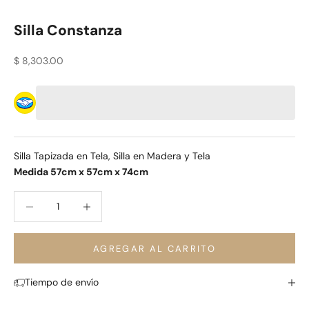
Silla Constanza
Precio de oferta
$ 8,303.00
Silla Tapizada en Tela, Silla en Madera y Tela
Medida 57cm x 57cm x 74cm
Reducir cantidad
Reducir cantidad
AGREGAR AL CARRITO
Tiempo de envío