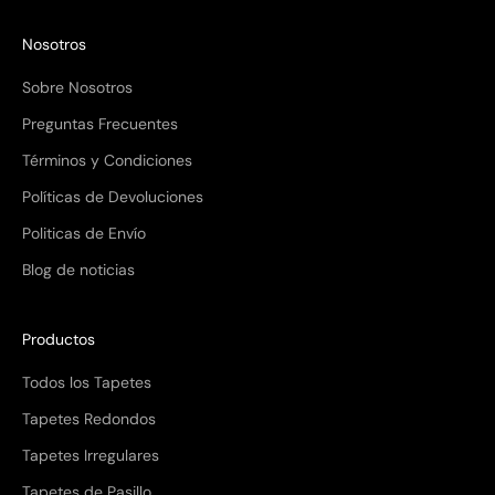
Nosotros
Sobre Nosotros
Preguntas Frecuentes
Términos y Condiciones
Políticas de Devoluciones
Politicas de Envío
Blog de noticias
Productos
Todos los Tapetes
Compra ahora y paga a meses
sin tarjeta de crédito
Tapetes Redondos
Tapetes Irregulares
Agrega tu producto al carrito y
elige pagar
Tapetes de Pasillo
1