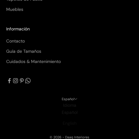
con Meses sin Tarjeta.
En tu cuenta de Mercado Pago,
elige la
Muebles
2
cantidad de meses
y confirma.
Paga mes a mes
con saldo disponible,
3
débito u otros medios.
Información
Crédito sujeto a aprobación.
Contacto
¿Tienes dudas? Consulta nuestra
Ayuda.
Guía de Tamaños
Cuidados & Mantenimiento
Español
Idioma
Español
English
© 2026 - Daaq Interiores