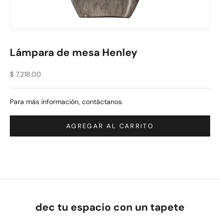
Lámpara de mesa Henley
Precio de oferta
$ 7,218.00
Para más información,
contáctanos
.
AGREGAR AL CARRITO
dec tu espacio con un tapete