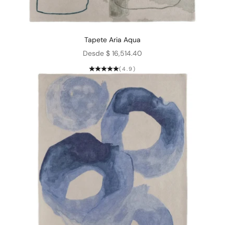
Tapete Aria Aqua
Precio de oferta
Desde $ 16,514.40
(4.9)