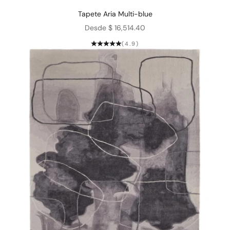
Tapete Aria Multi-blue
Precio de oferta
Desde $ 16,514.40
(4.9)