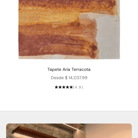
Tapete Aria Terracota
Precio de oferta
Desde $ 14,037.99
(4.9)