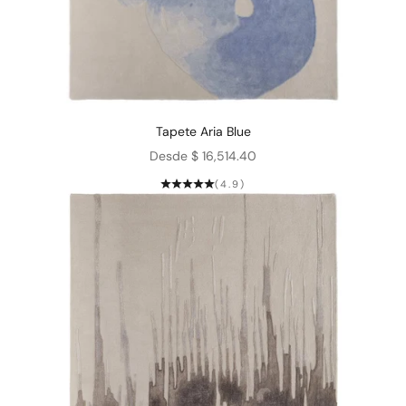
Tapete Aria Blue
Precio de oferta
Desde $ 16,514.40
(4.9)