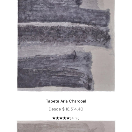
Tapete Aria Charcoal
Precio de oferta
Desde $ 16,514.40
(4.9)