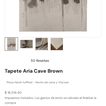
50
Reseñas
Calificado
4.9
Tapete Aria Cave Brown
de
5
estrellas
Pieza Hand-tuffted - Hecho de Lana y Viscosa
Precio de oferta
$ 16,514.40
Impuestos incluidos. Los
gastos de envío
se calculan al finalizar la
compra