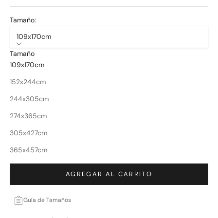
Tamaño:
109x170cm
Tamaño
109x170cm
152x244cm
244x305cm
274x365cm
305x427cm
365x457cm
AGREGAR AL CARRITO
Guía de Tamaños