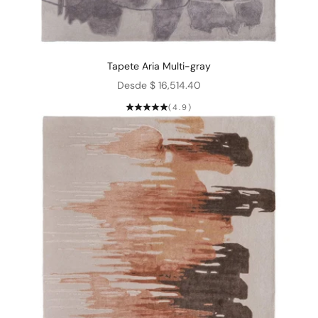
Tapete Aria Multi-gray
Precio de oferta
Desde $ 16,514.40
(4.9)