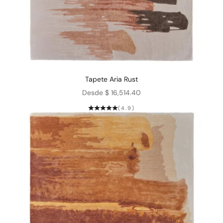
Tapete Aria Rust
Precio de oferta
Desde $ 16,514.40
(4.9)