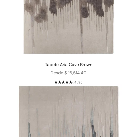
Tapete Aria Cave Brown
Precio de oferta
Desde $ 16,514.40
(4.9)