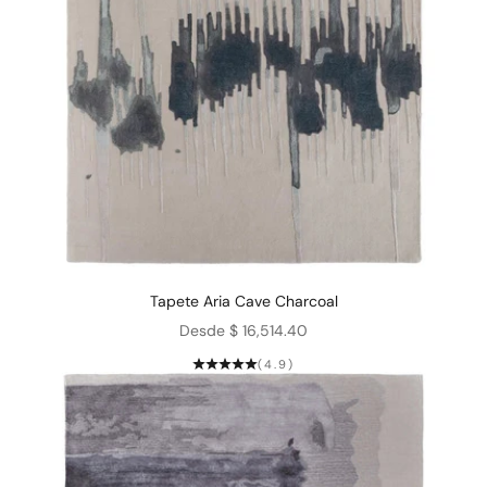
Tapete Aria Cave Charcoal
Precio de oferta
Desde $ 16,514.40
(4.9)