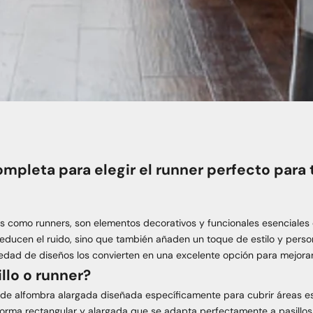
ompleta para elegir el runner perfecto para 
s como runners, son elementos decorativos y funcionales esenciales 
reducen el ruido, sino que también añaden un toque de estilo y pers
ariedad de diseños los convierten en una excelente opción para mejorar
llo o runner?
po de alfombra alargada diseñada específicamente para cubrir áreas es
 forma rectangular y alargada que se adapta perfectamente a pasillos,