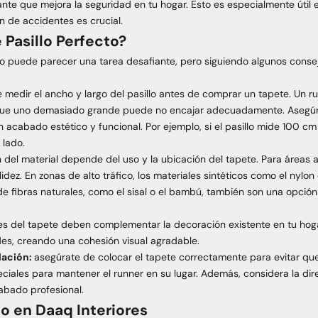
ante que mejora la seguridad en tu hogar. Esto es especialmente úti
 de accidentes es crucial.
 Pasillo Perfecto?
o puede parecer una tarea desafiante, pero siguiendo algunos consej
 medir el ancho y largo del pasillo antes de comprar un tapete. U
que uno demasiado grande puede no encajar adecuadamente. Asegú
n acabado estético y funcional. Por ejemplo, si el pasillo mide 100 
 lado.
n del material depende del uso y la ubicación del tapete. Para áreas
dez. En zonas de alto tráfico, los materiales sintéticos como el nylon 
 de fibras naturales, como el sisal o el bambú, también son una opció
ores del tapete deben complementar la decoración existente en tu hog
es, creando una cohesión visual agradable.
lación:
asegúrate de colocar el tapete correctamente para evitar que s
eciales para mantener el runner en su lugar. Además, considera la di
cabado profesional.
lo en Daaq Interiores