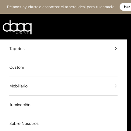
Ir al contenido
Déjanos ayudarte a encontrar el tapete ideal para tu espacio.
Haz 
Daaq Interiores
Tapetes
Custom
Mobiliario
Iluminación
Sobre Nosotros