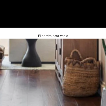
□
El carrito esta vacío